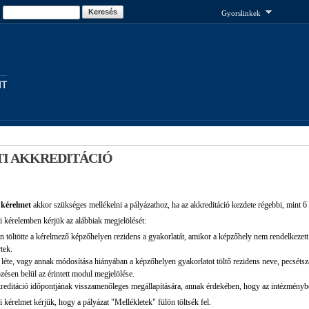
Ugrás a
Keresés
Keresés űrlap
Gyorslinkek
tartalomra
NT
TI AKKREDITÁCIÓ
 kérelmet
akkor szükséges mellékelni a pályázathoz, ha az akkreditáció kezdete régebbi, mint 6
 kérelemben kérjük az alábbiak megjelölését:
 töltötte a kérelmező képzőhelyen rezidens a gyakorlatát, amikor a képzőhely nem rendelkezett a
rtek.
 léte, vagy annak módosítása hiányában a képzőhelyen gyakorlatot töltő rezidens neve, pecsét
pzésen belül az érintett modul megjelölése.
reditáció időpontjának visszamenőleges megállapítására, annak érdekében, hogy az intézményben
 kérelmet kérjük, hogy a pályázat "Mellékletek" fülön töltsék fel.