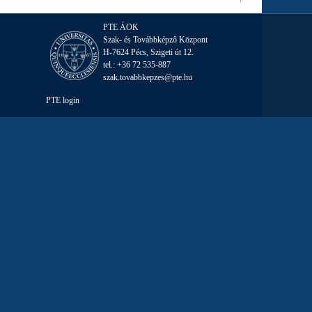
PTE ÁOK
Szak- és Továbbképző Központ
H-7624 Pécs, Szigeti út 12.
tel.:
+36 72 535-887
szak.tovabbkepzes@pte.hu
PTE login