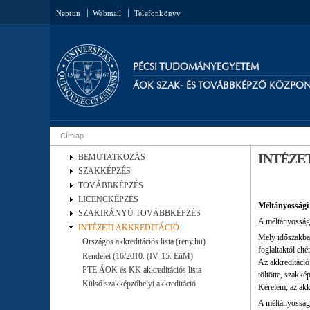
Neptun
Webmail
Telefonkönyv
PÉCSI TUDOMÁNYEGYETEM
ÁOK SZAK- ÉS TOVÁBBKÉPZŐ KÖZPO
Címlap
Jelenlegi hely
INTÉZE
BEMUTATKOZÁS
SZAKKÉPZÉS
TOVÁBBKÉPZÉS
LICENCKÉPZÉS
Méltányossági
SZAKIRÁNYÚ TOVÁBBKÉPZÉS
A méltányossági
INTÉZETI AKKREDITÁCIÓ
Mely időszakban
Országos akkreditációs lista (reny.hu)
foglaltaktól elté
Rendelet (16/2010. (IV. 15. EüM)
Az akkreditáció
PTE ÁOK és KK akkreditációs lista
töltötte, szakké
Külső szakképzőhelyi akkreditáció
Kérelem, az akk
A méltányossági